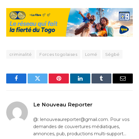
criminalité
Forces togolaises
Lomé
Ségbé
Facebook
Twitter
Pinterest
LinkedIn
Tumblr
Email
Le Nouveau Reporter
@: lenouveaureporter@gmail.com. Pour vos
demandes de couvertures médiatiques,
annonces, pub, productions multi-support…