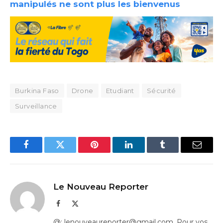
manipulés ne sont plus les bienvenus
Burkina Faso
Drone
Etudiant
Sécurité
Surveillance
Facebook
Twitter
Pinterest
LinkedIn
Tumblr
Email
Le Nouveau Reporter
Facebook
X
(Twitter)
@: lenouveaureporter@gmail.com. Pour vos