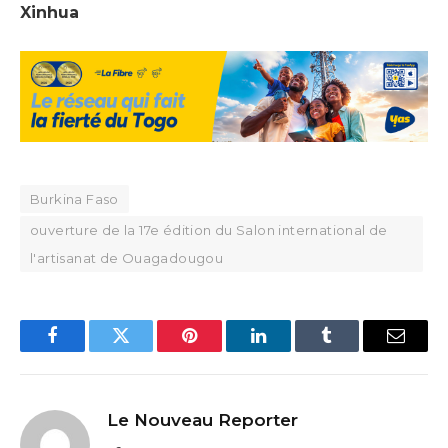
Xinhua
Burkina Faso
ouverture de la 17e édition du Salon international de
l'artisanat de Ouagadougou
Facebook
Twitter
Pinterest
LinkedIn
Tumblr
Email
Le Nouveau Reporter