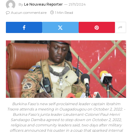
By
Le Nouveau Reporter
21/11/2024
Aucun commentaire
1 Min Read
Burkina Faso's new self-proclaimed leader captain Ibrahim
Traore attends a meeting in Ouagadougou on October 2, 2022. -
Burkina Faso's junta leader Lieutenant-Colonel Paul-Henri
Sandaogo Damiba agreed to step down on October 2, 2022,
religious and community leaders said, two days after military
officers announced his ouster in a coup that sparked internal