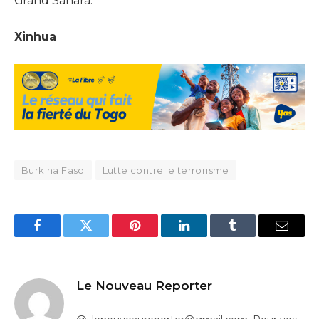
Grand Sahara.
Xinhua
Burkina Faso
Lutte contre le terrorisme
Facebook
Twitter
Pinterest
LinkedIn
Tumblr
Email
Le Nouveau Reporter