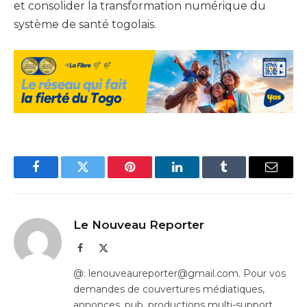
et consolider la transformation numérique du
système de santé togolais.
Facebook
Twitter
Pinterest
LinkedIn
Tumblr
Email
Le Nouveau Reporter
Facebook
X
(Twitter)
@: lenouveaureporter@gmail.com. Pour vos
demandes de couvertures médiatiques,
annonces, pub, productions multi-support…