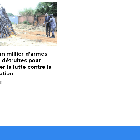
un millier d’armes
 détruites pour
er la lutte contre la
ration
6