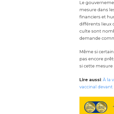
Le gouvernement 
mesure dans les
financiers et h
différents lieux
culte sont nomb
demande comment
Même si certains
pas encore prêts
si cette mesure
Lire aussi
:
À la 
vaccinal devant 