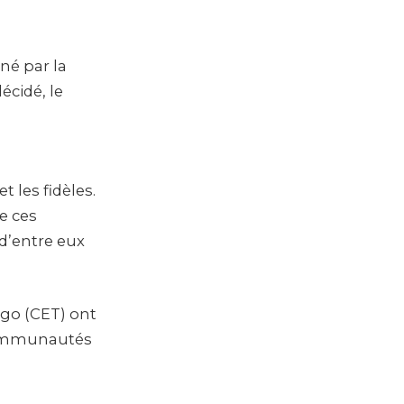
né par la
écidé, le
 les fidèles.
e ces
d’entre eux
ogo (CET) ont
 communautés