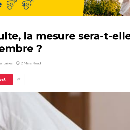
lte, la mesure sera-t-ell
cembre ?
ntaires
2 Mins Read
est