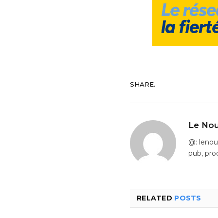
SHARE.
Le Nou
@: leno
pub, pro
RELATED
POSTS