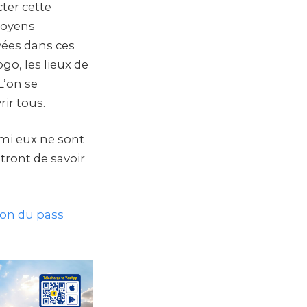
ter cette
moyens
yées dans ces
go, les lieux de
L’on se
ir tous.
rmi eux ne sont
tront de savoir
tion du pass