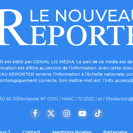
est édité par GENIAL LIS MEDIA. Le pari de ce média est de 
a vocation est d’être au service de l’information. Avec cett
UVEAU REPORTER ramène l’information à l’échelle nationale, co
ontologiquement correcte. Son maître-mot est: l’info, accessib
 50 60 10
Récépissé N° 0010 / HAAC / 12-2020 / pl / P
redaction@
Facebook
X
Instagram
YouTube
TikTok
(Twitter)
us ?
Contact
Mentions légales
Partenaire