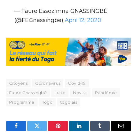
— Faure Essozimna GNASSINGBÉ
(@FEGnassingbe)
April 12, 2020
Citoyens
Coronavirus
Covid-19
Faure Gnassingbé
Lutte
Novissi
Pandémie
Programme
Togo
togolais
Facebook
Twitter
Pinterest
LinkedIn
Tumblr
Email