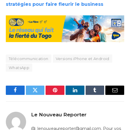
stratégies pour faire fleurir le business
Télécommunication
Versions iPhone et Android
WhatsApp
Facebook
Twitter
Pinterest
LinkedIn
Tumblr
Email
Le Nouveau Reporter
@: lenouveaureporter@gmail.com. Pour vos