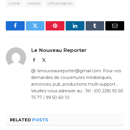
Lomé
routes
Urbanisation
Facebook
Twitter
Pinterest
LinkedIn
Tumblr
Email
Le Nouveau Reporter
Facebook
X
(Twitter)
@: lenouveaureporter@gmail.com. Pour vos
demandes de couvertures médiatiques,
annonces, pub, productions multi-support…
Veuillez-vous adresser au : Tél : (00 228) 92 60
75 77 / 99 50 60 10
RELATED
POSTS