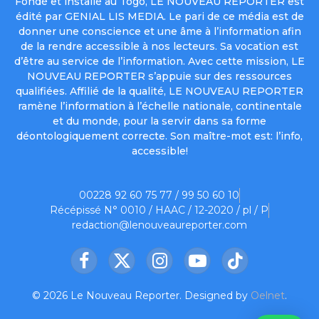
Fondé et installé au Togo, LE NOUVEAU REPORTER est
édité par GENIAL LIS MEDIA. Le pari de ce média est de
donner une conscience et une âme à l’information afin
de la rendre accessible à nos lecteurs. Sa vocation est
d’être au service de l’information. Avec cette mission, LE
NOUVEAU REPORTER s’appuie sur des ressources
qualifiées. Affilié de la qualité, LE NOUVEAU REPORTER
ramène l’information à l’échelle nationale, continentale
et du monde, pour la servir dans sa forme
déontologiquement correcte. Son maître-mot est: l’info,
accessible!
00228 92 60 75 77 / 99 50 60 10
Récépissé N° 0010 / HAAC / 12-2020 / pl / P
redaction@lenouveaureporter.com
Facebook
X
Instagram
YouTube
TikTok
(Twitter)
© 2026 Le Nouveau Reporter. Designed by
Oelnet
.