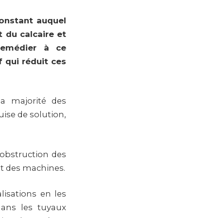
constant auquel
t du calcaire et
 remédier à ce
f qui réduit ces
a majorité des
uise de solution,
l’obstruction des
nt des machines.
lisations en les
dans les tuyaux