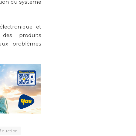
ation du système
lectronique et
e des produits
 aux problèmes
éduction