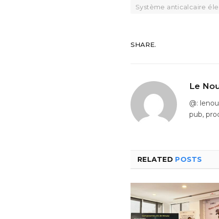
Système anticalcaire él
SHARE.
Le Nou
@: leno
pub, pro
RELATED
POSTS