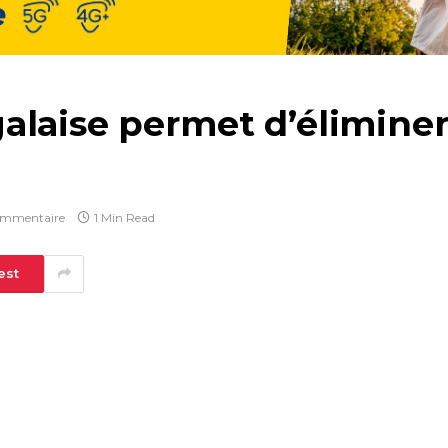
laise permet d’éliminer
ommentaire
1 Min Read
est