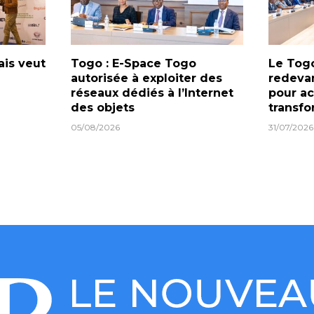
ais veut
Togo : E-Space Togo
Le Togo
autorisée à exploiter des
redeva
réseaux dédiés à l’Internet
pour ac
des objets
transf
05/08/2026
31/07/2026