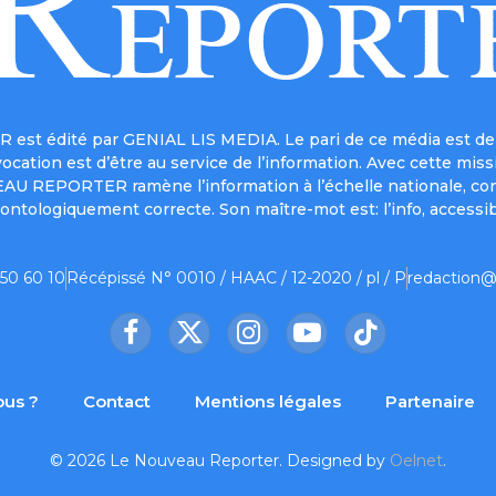
est édité par GENIAL LIS MEDIA. Le pari de ce média est de 
a vocation est d’être au service de l’information. Avec cett
UVEAU REPORTER ramène l’information à l’échelle nationale, co
ontologiquement correcte. Son maître-mot est: l’info, accessib
 50 60 10
Récépissé N° 0010 / HAAC / 12-2020 / pl / P
redaction@
Facebook
X
Instagram
YouTube
TikTok
(Twitter)
us ?
Contact
Mentions légales
Partenaire
© 2026 Le Nouveau Reporter. Designed by
Oelnet
.