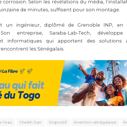
 corrosion. Selon les révélations du média, l’install
 quinzaine de minutes, suffisent pour son montage.
st un ingénieur, diplômé de Grenoble INP, en é
 Son entreprise, Saraba-Lab-Tech, développ
 et informatiques qui apportent des solutions
rencontrent les Sénégalais.
e l’eau
Cheikh Sarr
Dispositif
Invention sénégalaise
R