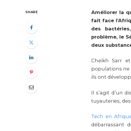
Améliorer la q
SHARE
fait face l’Afr
des bactéries
problème, le Sé
deux substance
Cheikh Sarr e
populations ne s
ils ont dévelop
Il s’agit d’un d
tuyauteries, de
Tech en Afriqu
débarrassant d