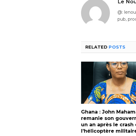
Le Nou
@: leno
pub, pro
RELATED
POSTS
Ghana : John Maham
remanie son gouve
un an après le crash
l’hélicoptère militair