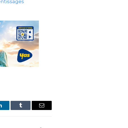
entissages
LinkedIn
Tumblr
Email