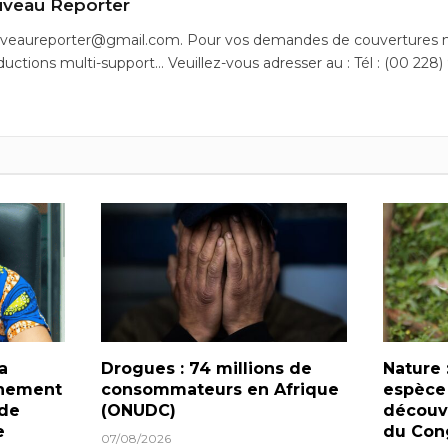
veau Reporter
uveaureporter@gmail.com. Pour vos demandes de couvertures m
ductions multi-support… Veuillez-vous adresser au : Tél : (00 228)
a
Drogues : 74 millions de
Nature 
rnement
consommateurs en Afrique
espèce
 de
(ONUDC)
découve
e
du Con
07/08/2026