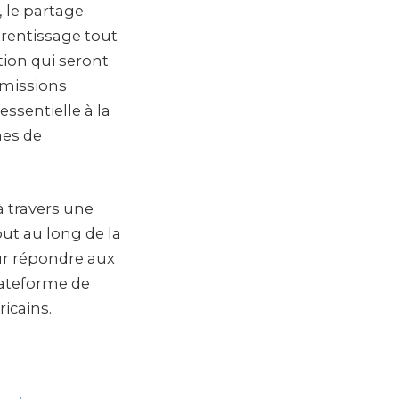
, le partage
prentissage tout
ction qui seront
mmissions
ssentielle à la
mes de
à travers une
out au long de la
ur répondre aux
lateforme de
ricains.