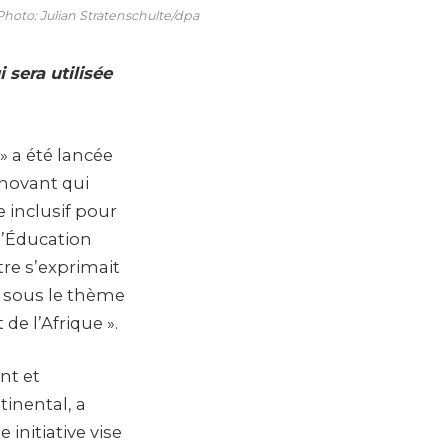
 Photo: Julian Stratenschulte/dpa
 sera utilisée
» a été lancée
nnovant qui
 inclusif pour
l’Éducation
re s’exprimait
e sous le thème
de l’Afrique ».
nt et
tinental, a
 initiative vise