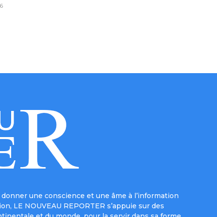
6
donner une conscience et une âme à l’information
e mission, LE NOUVEAU REPORTER s’appuie sur des
ntinentale et du monde, pour la servir dans sa forme