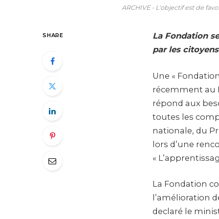
ARCHIVE - L'objectif est de favo
La Fondation se
SHARE
par les citoyens
Une « Fondation 
récemment au Ma
répond aux besoi
toutes les comp
nationale, du P
lors d’une renc
« L’apprentissag
La Fondation co
l’amélioration d
declaré le minis