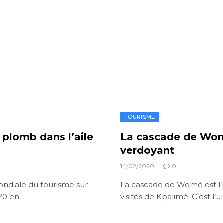
TOURISME
u plomb dans l’aile
La cascade de Womé,
verdoyant
14/02/2020
0
ondiale du tourisme sur
La cascade de Womé est l’u
020 en…
visités de Kpalimé. C’est l’