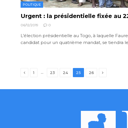
POLITIQUE
Urgent : la présidentielle fixée au 
06/12/2019
0
L’élection présidentielle au Togo, à laquelle Faur
candidat pour un quatrième mandat, se tiendra le
Previous
Next
…
1
23
24
25
26