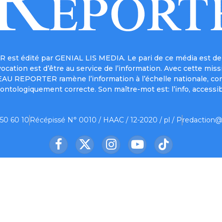
est édité par GENIAL LIS MEDIA. Le pari de ce média est de 
a vocation est d’être au service de l’information. Avec cett
UVEAU REPORTER ramène l’information à l’échelle nationale, co
ontologiquement correcte. Son maître-mot est: l’info, accessib
 50 60 10
Récépissé N° 0010 / HAAC / 12-2020 / pl / P
redaction@
Facebook
X
Instagram
YouTube
TikTok
(Twitter)
us ?
Contact
Mentions légales
Partenaire
© 2026 Le Nouveau Reporter. Designed by
Oelnet
.