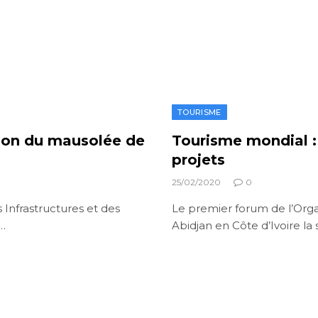
TOURISME
tion du mausolée de
Tourisme mondial :
projets
25/02/2020
0
 Infrastructures et des
Le premier forum de l’Orga
t…
Abidjan en Côte d’Ivoire l