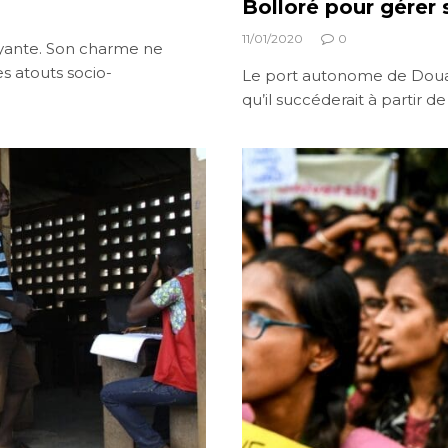
Bolloré pour gérer 
11/01/2020
0
ayante. Son charme ne
s atouts socio-
Le port autonome de Douala
qu’il succéderait à partir d