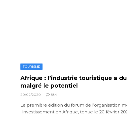
TOURISME
Afrique : l’industrie touristique a d
malgré le potentiel
20/02/2020
584
La première édition du forum de l’organisation m
l’investissement en Afrique, tenue le 20 février 2