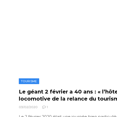
TOURISME
Le géant 2 février a 40 ans : « l’hôte
locomotive de la relance du touri
03/02/2020
1
Le 2 février 2020 était une journée bien particulièr