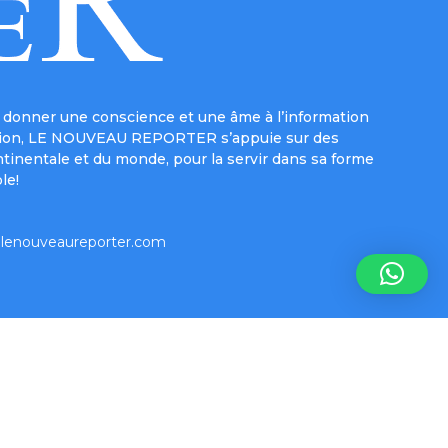
donner une conscience et une âme à l’information
e mission, LE NOUVEAU REPORTER s’appuie sur des
ntinentale et du monde, pour la servir dans sa forme
le!
lenouveaureporter.com
Inform-e-net