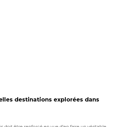
elles destinations explorées dans
ais doit être renforcé en vue d’en faire un véritable