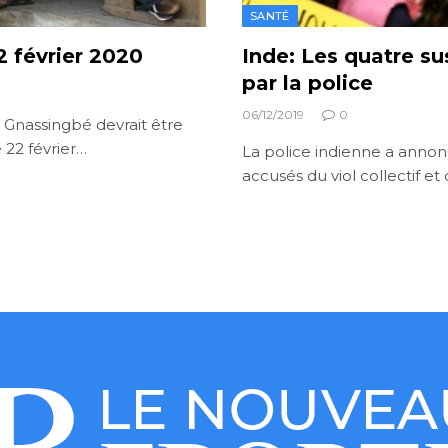
SANTÉ
22 février 2020
Inde: Les quatre su
par la police
06/12/2019
0
e Gnassingbé devrait être
 22 février…
La police indienne a anno
accusés du viol collectif 