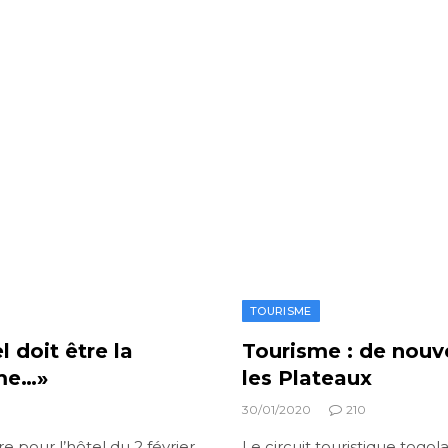
TOURISME
l doit être la
Tourisme : de nouv
sme…»
les Plateaux
30/01/2020
210
e pour l’hôtel du 2 février,
Le circuit touristique togol