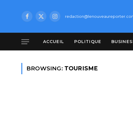
redaction@lenouveaureporter.co
Facebook
X
Instagram
(Twitter)
ACCUEIL
POLITIQUE
BUSINES
BROWSING:
TOURISME