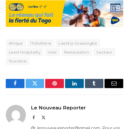
Afrique
l’hôtellerie
Laetitia Gnassingbé
Leed Hospitality
loisir
Restauration
Secteur
Tourisme
Facebook
Twitter
Pinterest
LinkedIn
Tumblr
Email
Le Nouveau Reporter
Facebook
X
(Twitter)
@: lenouveaureporter@gmail.com. Pour vos