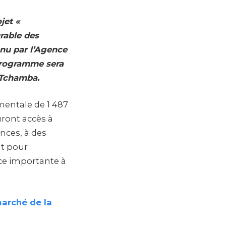
jet «
rable des
enu par l’Agence
 programme sera
 Tchamba.
ementale de 1 487
uront accès à
nces, à des
t pour
ace importante à
marché de la