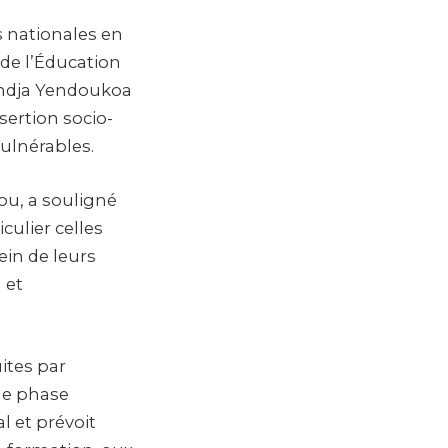
és nationales en
 de l’Éducation
iandja Yendoukoa
sertion socio-
lnérables.
ou, a souligné
culier celles
in de leurs
 et
uites par
le phase
 et prévoit