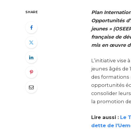
Plan Internation
SHARE
Opportunités d’
jeunes » (OSEER
française de dé
mis en œuvre du
L’initiative vis
jeunes âgés de 
des formations 
opportunités é
consolider leur
la promotion de 
Lire aussi :
Le T
dette de l’Ue