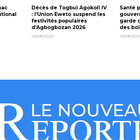
nac
Décès de Togbui Agokoli IV
Santé p
tional
: l’Union Eweto suspend les
gouver
festivités populaires
garde c
d’Agbogbozan 2026
des boi
05/08/2026
05/08/202