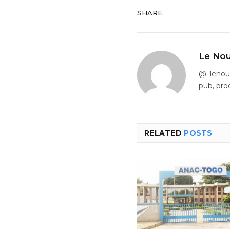
SHARE.
Le Nou
@: leno
pub, pro
RELATED
POSTS