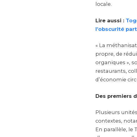
locale.
Lire aussi :
Togo
l’obscurité pa
« La méthanisat
propre, de rédui
organiques », s
restaurants, col
d’économie circu
Des premiers d
Plusieurs unités
contextes, nota
En parallèle, le