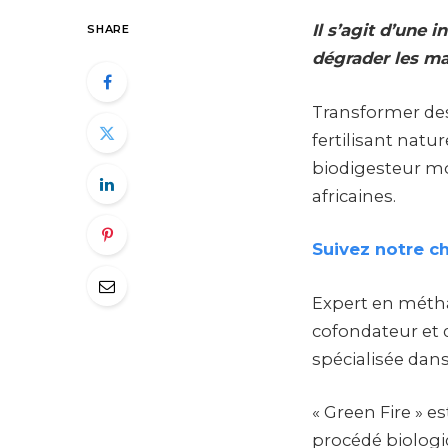
Il s’agit d’une
SHARE
dégrader les ma
Transformer des
fertilisant natu
biodigesteur mo
africaines.
Suivez notre c
Expert en métha
cofondateur et 
spécialisée dans
« Green Fire » e
procédé biologi