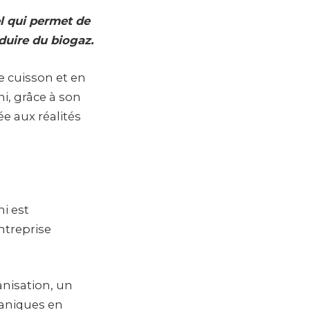
el qui permet de
duire du biogaz.
e cuisson et en
ni, grâce à son
e aux réalités
i est
ntreprise
anisation, un
ganiques en