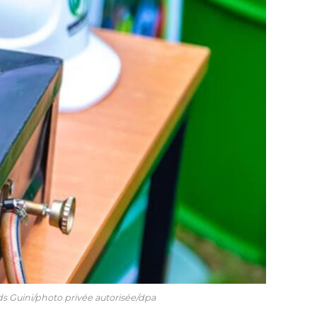
ds Guini/photo privée autorisée/dpa