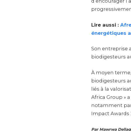
d’encourager l’
progressivement
Lire aussi :
Afr
énergétiques 
Son entreprise 
biodigesteurs a
À moyen terme,
biodigesteurs ad
liés à la valori
Africa Group » a
notamment parmi
Impact Awards 
Par Mawrwa Dellag