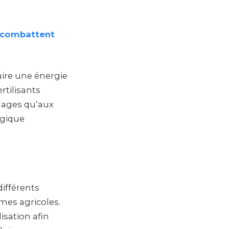
i combattent
uire une énergie
rtilisants
énages qu’aux
ogique
différents
mes agricoles.
isation afin