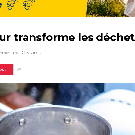
ur transforme les déche
mmentaire
3 Mins Read
est