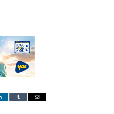
LinkedIn
Tumblr
Email