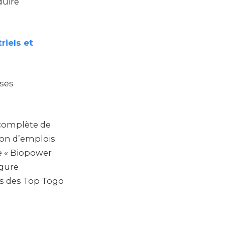
duire
riels et
 ses
complète de
ion d’emplois
de « Biopower
igure
rs des Top Togo