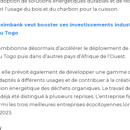
adoption de solutions énergétiques durables et de ré
 l’usage du bois et du charbon pour la cuisson.
eximbank veut booster ses investissements indust
au Togo
ambitionne désormais d’accélérer le déploiement de
u Togo puis dans d’autres pays d’Afrique de l’Ouest.
 elle prévoit également de développer une gamme 
aptés à différents usages et de contribuer à la créat
sation énergétique des déchets organiques. Le travail 
 déjà été distingué à plusieurs reprises. L’entreprise f
 les trois meilleures entreprises écocitoyennes lo
2023.
i