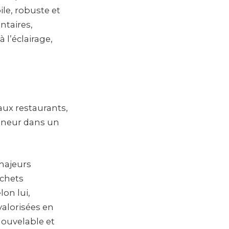
le, robuste et
ntaires,
 l’éclairage,
aux restaurants,
reneur dans un
 majeurs
échets
on lui,
alorisées en
nouvelable et