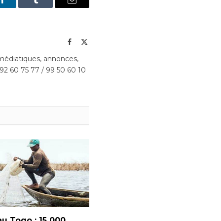
LinkedIn
Tumblr
Email
Facebook
X
(Twitter)
édiatiques, annonces,
 92 60 75 77 / 99 50 60 10
u Togo : 15 000