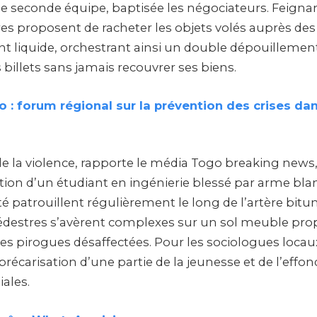
ne seconde équipe, baptisée les négociateurs. Feigna
res proposent de racheter les objets volés auprès de
ent liquide, orchestrant ainsi un double dépouillemen
 billets sans jamais recouvrer ses biens.
 : forum régional sur la prévention des crises dan
de la violence, rapporte le média Togo breaking new
ation d’un étudiant en ingénierie blessé par arme blan
té patrouillent régulièrement le long de l’artère bitu
édestres s’avèrent complexes sur un sol meuble propi
les pirogues désaffectées. Pour les sociologues locaux
précarisation d’une partie de la jeunesse et de l’eff
iales.