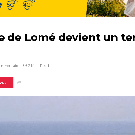
e de Lomé devient un ter
mmentaire
2 Mins Read
est