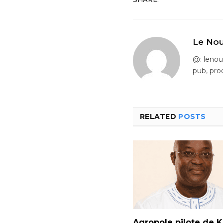
Le Nou
@: leno
pub, pro
RELATED
POSTS
Agropole pilote de Ka