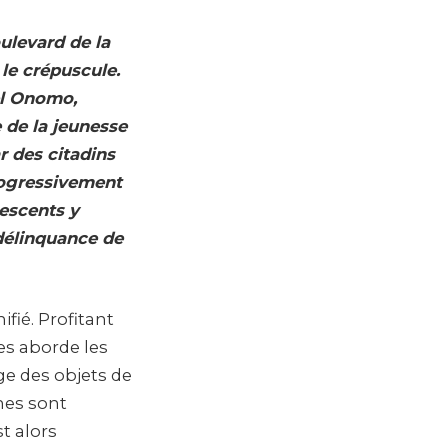
ulevard de la
le crépuscule.
el Onomo,
 de la jeunesse
r des citadins
progressivement
lescents y
 délinquance de
fié. Profitant
es aborde les
ge des objets de
imes sont
t alors