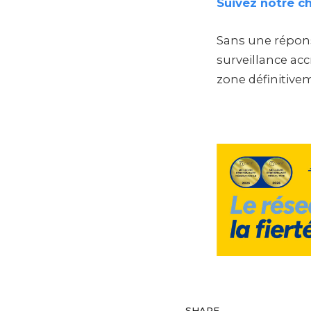
Suivez notre c
Sans une répons
surveillance acc
zone définitivem
SHARE.