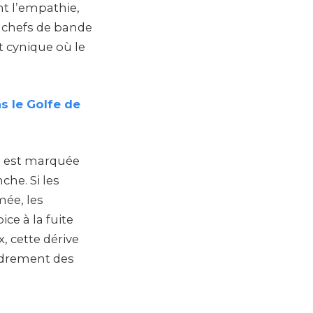
nt l’empathie,
s chefs de bande
t cynique où le
s le Golfe de
s, est marquée
che. Si les
mée, les
ce à la fuite
, cette dérive
ondrement des