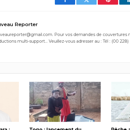
Facebook
Twitter
Pinterest
veau Reporter
uveaureporter@gmail.com. Pour vos demandes de couvertures m
ductions multi-support… Veuillez-vous adresser au : Tél : (00 228)
ra :
Togo : lancement du
Pêche a