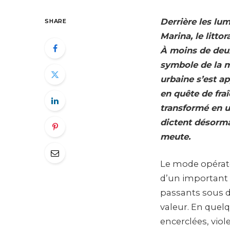
Derrière les lu
SHARE
Marina, le litt
À moins de deux
symbole de la m
urbaine s’est ap
en quête de fra
transformé en u
dictent désorma
meute.
Le mode opérato
d’un important 
passants sous d
valeur. En quelq
encerclées, viol