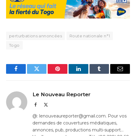
perturbations annoncées
Route nationale n°1
Togo
Facebook
Twitter
Pinterest
LinkedIn
Tumblr
Email
Le Nouveau Reporter
Facebook
X
(Twitter)
@: lenouveaureporter@gmail.com. Pour vos
demandes de couvertures médiatiques,
annonces, pub, productions multi-support…