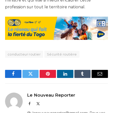
ministre et qui vise à mieux encadrer cette
profession sur tout le territoire national.
conducteur routier
Sécurité routière
Facebook
Twitter
Pinterest
LinkedIn
Tumblr
Email
Le Nouveau Reporter
Facebook
X
(Twitter)
@: lenouveaureporter@gmail.com. Pour vos