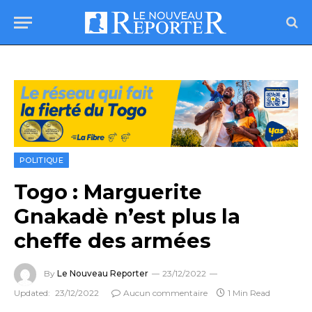
POLITIQUE
Togo : Marguerite
Gnakadè n’est plus la
cheffe des armées
By
Le Nouveau Reporter
23/12/2022
Updated:
23/12/2022
Aucun commentaire
1 Min Read