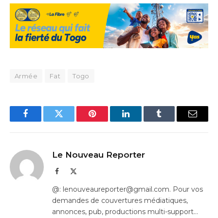
Armée
Fat
Togo
Facebook
Twitter
Pinterest
LinkedIn
Tumblr
Email
Le Nouveau Reporter
Facebook
X
(Twitter)
@: lenouveaureporter@gmail.com. Pour vos
demandes de couvertures médiatiques,
annonces, pub, productions multi-support…