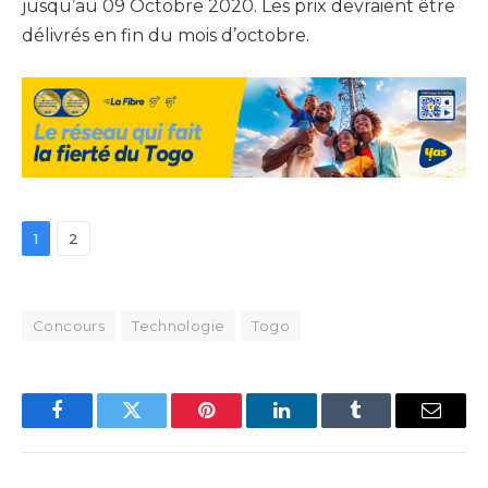
jusqu’au 09 Octobre 2020. Les prix devraient être
délivrés en fin du mois d’octobre.
1
2
Concours
Technologie
Togo
Facebook
Twitter
Pinterest
LinkedIn
Tumblr
Email