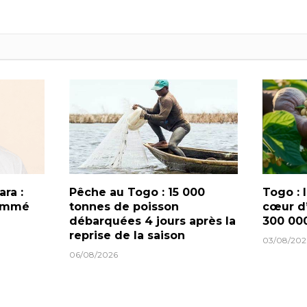
ra :
Pêche au Togo : 15 000
Togo : 
nommé
tonnes de poisson
cœur d
débarquées 4 jours après la
300 00
reprise de la saison
03/08/202
06/08/2026