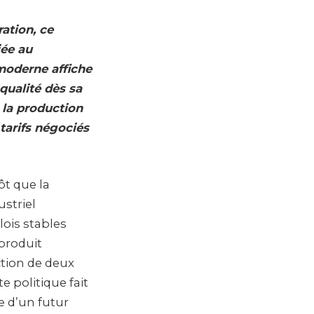
ration, ce
iée au
 moderne affiche
qualité dès sa
r la production
 tarifs négociés
ôt que la
striel
ois stables
 produit
ction de deux
e politique fait
e d’un futur