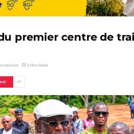
 du premier centre de tr
mmentaire
2 Mins Read
est