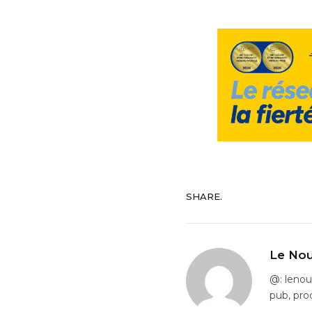
SHARE.
Le Nou
@: leno
pub, pro