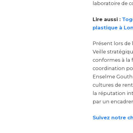
laboratoire de c
Lire aussi :
Togo
plastique à L
Présent lors de
Veille stratégiq
conformes à la f
coordination pou
Enselme Goutho
cultures de ren
la réputation in
par un encadre
Suivez notre c