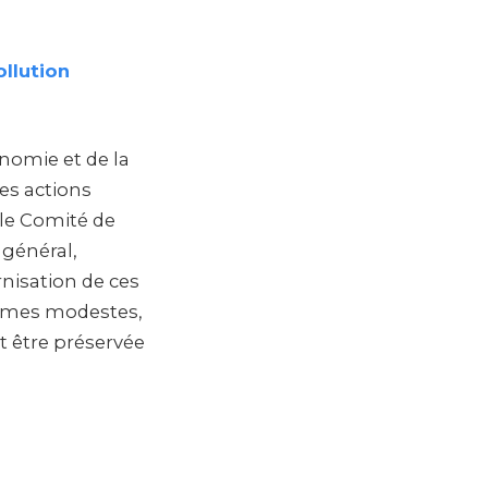
ollution
nomie et de la
ces actions
 le Comité de
 général,
isation de ces
olumes modestes,
it être préservée