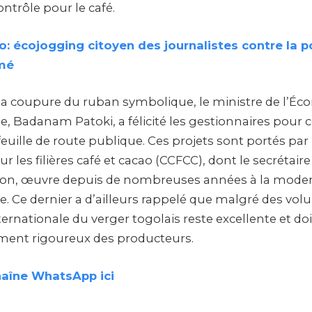
ontrôle pour le café.
: écojogging citoyen des journalistes contre la p
omé
 la coupure du ruban symbolique, le ministre de l’Éco
ue, Badanam Patoki, a félicité les gestionnaires pour 
euille de route publique. Ces projets sont portés par
r les filières café et cacao (CCFCC), dont le secrétaire
n, œuvre depuis de nombreuses années à la modern
te. Ce dernier a d’ailleurs rappelé que malgré des v
ternationale du verger togolais reste excellente et do
ment rigoureux des producteurs.
haîne WhatsApp ici