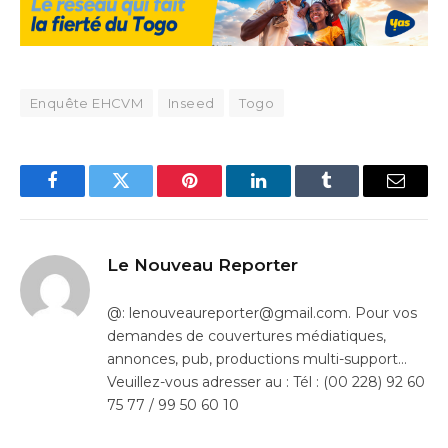
Enquête EHCVM
Inseed
Togo
Facebook
Twitter
Pinterest
LinkedIn
Tumblr
Email
Le Nouveau Reporter
@: lenouveaureporter@gmail.com. Pour vos
demandes de couvertures médiatiques,
annonces, pub, productions multi-support…
Veuillez-vous adresser au : Tél : (00 228) 92 60
75 77 / 99 50 60 10