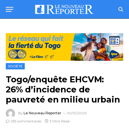
SOCIÉTÉ
Togo/enquête EHCVM:
26% d’incidence de
pauvreté en milieu urbain
By
Le Nouveau Reporter
30/10/2020
255 commentaires
3 Mins Read