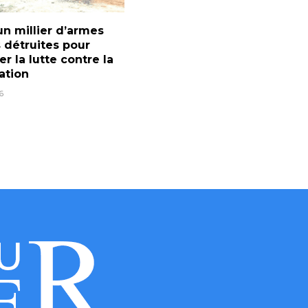
un millier d’armes
 détruites pour
er la lutte contre la
ration
6