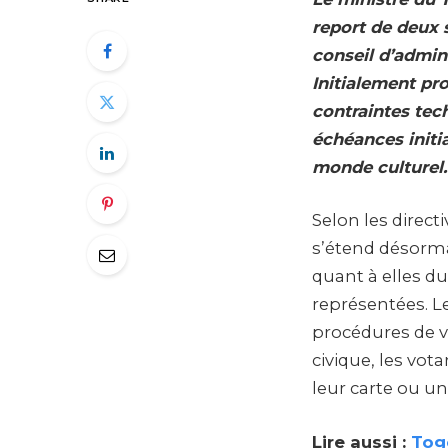
report de deux 
conseil d’admin
Initialement pr
contraintes tec
échéances initi
monde culturel.
Selon les direct
s’étend désorma
quant à elles du
représentées. Les
procédures de v
civique, les vot
leur carte ou une
Lire aussi :
Togo