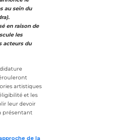
s au sein du
ra).
sé en raison de
scule les
s acteurs du
ndidature
érouleront
ories artistiques
igibilité et les
r leur devoir
en présentant
’approche de la