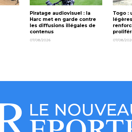
Piratage audiovisuel : la
Togo : 
Harc met en garde contre
légères
les diffusions illégales de
renforc
contenus
prolifé
07/08/2026
07/08/202