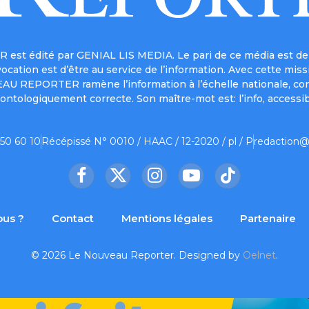
est édité par GENIAL LIS MEDIA. Le pari de ce média est de 
a vocation est d’être au service de l’information. Avec cett
UVEAU REPORTER ramène l’information à l’échelle nationale, co
ontologiquement correcte. Son maître-mot est: l’info, accessib
 50 60 10
Récépissé N° 0010 / HAAC / 12-2020 / pl / P
redaction@
Facebook
X
Instagram
YouTube
TikTok
(Twitter)
us ?
Contact
Mentions légales
Partenaire
© 2026 Le Nouveau Reporter. Designed by
Oelnet
.