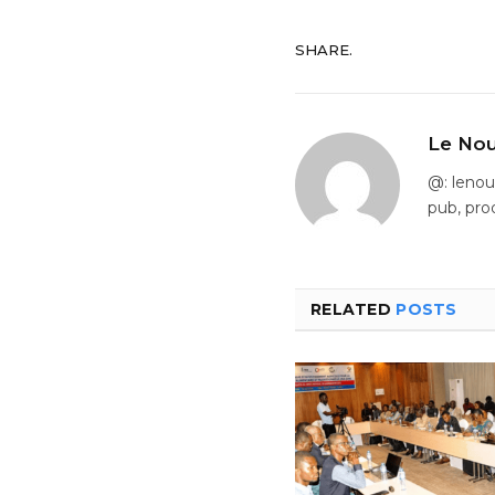
SHARE.
Le Nou
@: leno
pub, pro
RELATED
POSTS