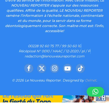
d’être au service de l’information. Avec cette mission, LE
NOUVEAU REPORTER s’appuie sur des ressources
qualifiées. Affilié de la qualité, LE NOUVEAU REPORTER
ramène l’information à l’échelle nationale, continentale
et du monde, pour la servir dans sa forme
déontologiquement correcte. Son maître-mot est: l’info,
accessible!
00228 92 60 75 77 / 99 50 60 10
Récépissé N° 0010 / HAAC / 12-2020 / pl / P
redaction@lenouveaureporter.com
Facebook
X
Instagram
YouTube
TikTok
(Twitter)
© 2026 Le Nouveau Reporter. Designed by
Oelnet
.