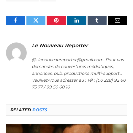
Facebook
Twitter
Pinterest
LinkedIn
Tumblr
Email
Le Nouveau Reporter
@: lenouveaureporter@gmail.com. Pour vos
demandes de couvertures médiatiques,
annonces, pub, productions multi-support…
Veuillez-vous adresser au : Tél : (00 228) 92 60
75 77 / 99 50 60 10
RELATED
POSTS