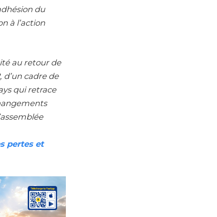
’adhésion du
n à l’action
ité au retour de
2, d’un cadre de
ys qui retrace
 changements
 l’assemblée
s pertes et