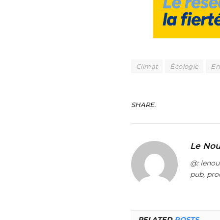
Climat
Écologie
En
SHARE.
Le Nou
@: leno
pub, pro
RELATED
POSTS