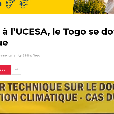
n à l’UCESA, le Togo se 
ue
mmentaire
3 Mins Read
est