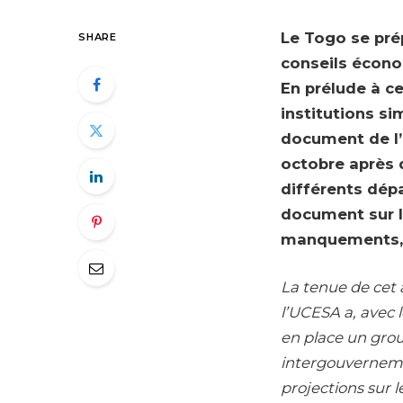
Le Togo se prép
SHARE
conseils économ
En prélude à c
institutions si
document de l’a
octobre après 
différents dépa
document sur l’
manquements, y
La tenue de cet a
l’UCESA a, avec
en place un grou
intergouvernemen
projections sur 