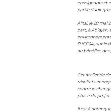
enseignants cher
partie dudit grou
Ainsi, le 20 mai 
part, à Abidjan, 
environnemental 
l’UCESA, sur le 
au bénéfice des 
Cet atelier de d
résultats et eng
contre le change
phase du projet 
Il est à noter q