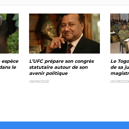
e espèce
L’UFC prépare son congrès
Le Togo 
dans le
statutaire autour de son
de sa ju
avenir politique
magistr
06/08/2026
05/08/202