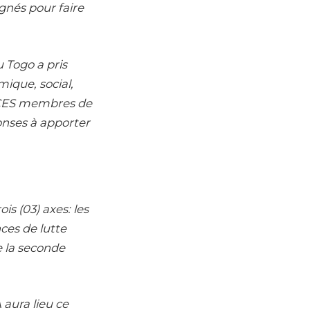
gnés pour faire
u Togo a pris
mique, social,
s CES membres de
onses à apporter
s (03) axes: les
ces de lutte
e la seconde
 aura lieu ce