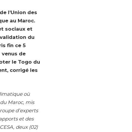
 de l’Union des
ique au Maroc.
et sociaux et
 validation du
s fin ce 5
s venus de
doter le Togo du
nt, corrigé les
climatique où
 du Maroc, mis
Groupe d’experts
rapports et des
UCESA, deux (02)