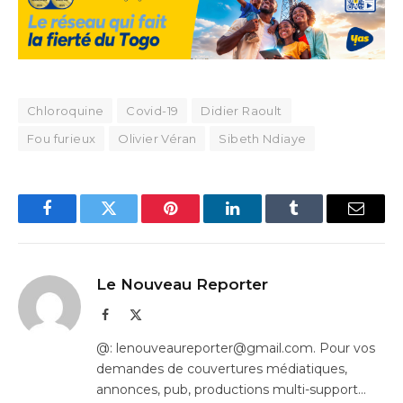
Chloroquine
Covid-19
Didier Raoult
Fou furieux
Olivier Véran
Sibeth Ndiaye
Facebook
Twitter
Pinterest
LinkedIn
Tumblr
Email
Le Nouveau Reporter
Facebook
X
(Twitter)
@: lenouveaureporter@gmail.com. Pour vos
demandes de couvertures médiatiques,
annonces, pub, productions multi-support…