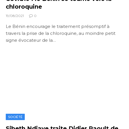
chloroquine
19/08/2021
0
Le Bénin encourage le traitement présomptif à
travers la prise de la chloroquine, au moindre petit
signe évocateur de la…
SOCIÉTÉ
Sibeth Ndiaye traite Didier Raoult de