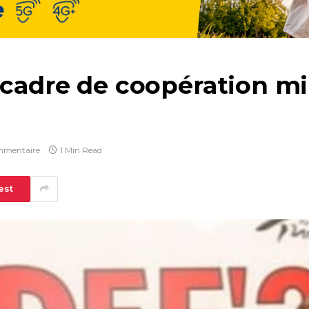
-cadre de coopération mil
mmentaire
1 Min Read
est