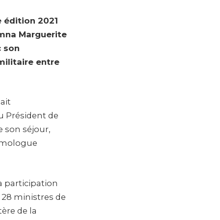
e édition 2021
imna Marguerite
c son
ilitaire entre
ait
u Président de
e son séjour,
omologue
a participation
 28 ministres de
ère de la