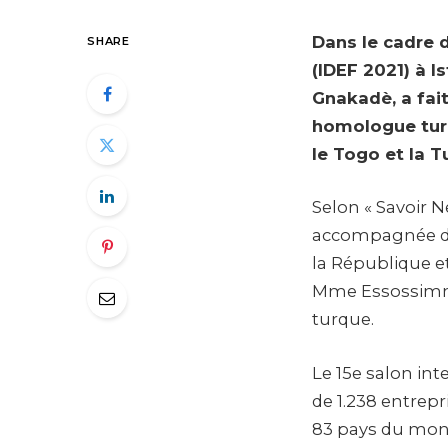
Dans le cadre d
SHARE
(IDEF 2021) à 
Gnakadè, a fait
homologue turq
le Togo et la T
Selon « Savoir 
accompagnée du 
la République et
Mme Essossimna
turque.
Le 15e salon int
de 1.238 entrep
83 pays du monde