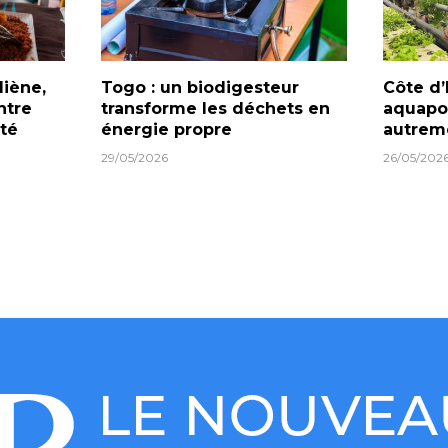
diène,
Togo : un biodigesteur
Côte d’
ntre
transforme les déchets en
aquapo
té
énergie propre
autrem
29/05/2026
26/05/202