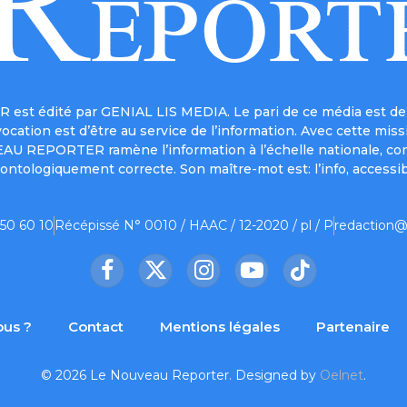
est édité par GENIAL LIS MEDIA. Le pari de ce média est de 
a vocation est d’être au service de l’information. Avec cett
UVEAU REPORTER ramène l’information à l’échelle nationale, co
ontologiquement correcte. Son maître-mot est: l’info, accessib
 50 60 10
Récépissé N° 0010 / HAAC / 12-2020 / pl / P
redaction@
Facebook
X
Instagram
YouTube
TikTok
(Twitter)
us ?
Contact
Mentions légales
Partenaire
© 2026 Le Nouveau Reporter. Designed by
Oelnet
.