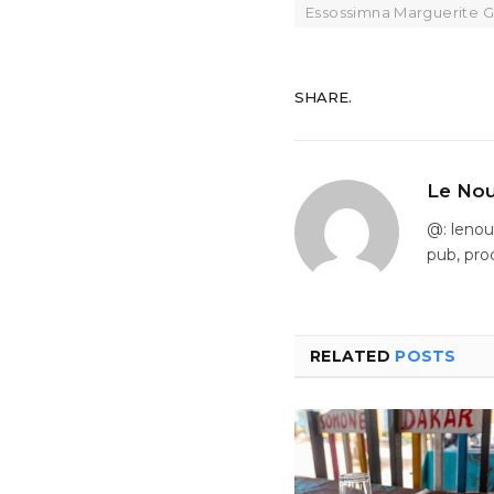
Essossimna Marguerite 
SHARE.
Le Nou
@: leno
pub, pro
RELATED
POSTS