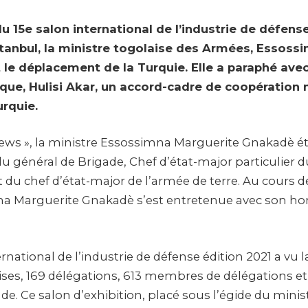
u 15e salon international de l’industrie de défens
Istanbul, la ministre togolaise des Armées, Essoss
 le déplacement de la Turquie. Elle a paraphé ave
ue, Hulisi Akar, un accord-cadre de coopération m
urquie.
News », la ministre Essossimna Marguerite Gnakadè ét
général de Brigade, Chef d’état-major particulier d
 du chef d’état-major de l’armée de terre. Au cours d
 Marguerite Gnakadè s’est entretenue avec son h
ernational de l’industrie de défense édition 2021 a vu l
rises, 169 délégations, 613 membres de délégations et
. Ce salon d’exhibition, placé sous l’égide du minist