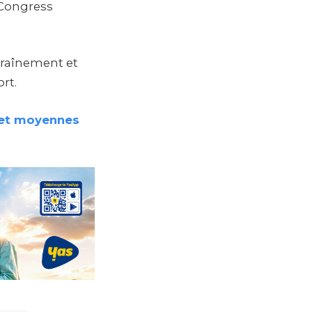
 Congress
traînement et
rt.
s et moyennes