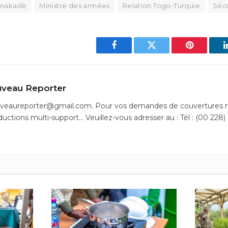
Gnakadè
Ministre des armées
Relation Togo-Turquie
Sécu
Facebook
Twitter
Pinterest
veau Reporter
uveaureporter@gmail.com. Pour vos demandes de couvertures m
ductions multi-support… Veuillez-vous adresser au : Tél : (00 228)