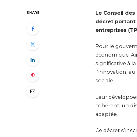
Le Conseil des
SHARE
décret portant
entreprises (T
Pour le gouvern
économique. Ain
significative à 
l’innovation, a
sociale.
Leur développem
cohérent, un di
adaptée.
Ce décret s’insc