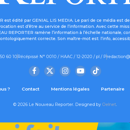
est édité par GENIAL LIS MEDIA. Le pari de ce média est de 
a vocation est d’être au service de l’information. Avec cett
UVEAU REPORTER ramène l’information à l’échelle nationale, co
ontologiquement correcte. Son maître-mot est: l’info, accessib
 50 60 10
Récépissé N° 0010 / HAAC / 12-2020 / pl / P
redaction@
Facebook
X
Instagram
YouTube
TikTok
(Twitter)
us ?
Contact
Mentions légales
Partenaire
© 2026 Le Nouveau Reporter. Designed by
Oelnet
.