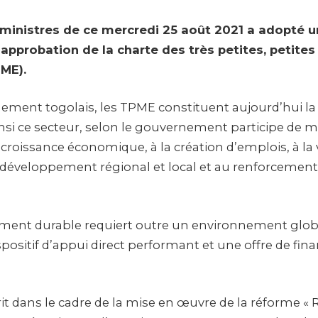
 ministres de ce mercredi 25 août 2021 a adopté u
 approbation de la charte des très petites, petit
PME).
ement togolais, les TPME constituent aujourd’hui la
si ce secteur, selon le gouvernement participe de m
la croissance économique, à la création d’emplois, à la 
u développement régional et local et au renforcement
ent durable requiert outre un environnement global 
spositif d’appui direct performant et une offre de fi
rit dans le cadre de la mise en œuvre de la réforme « R