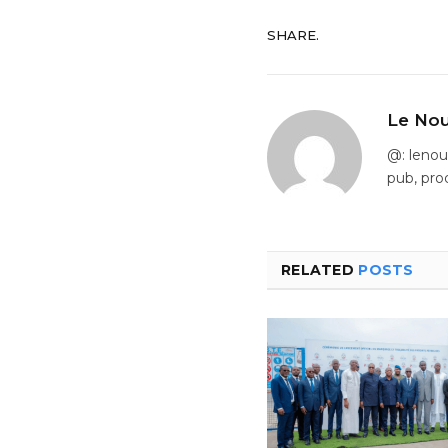
SHARE.
Le Nou
@: leno
pub, pro
RELATED
POSTS