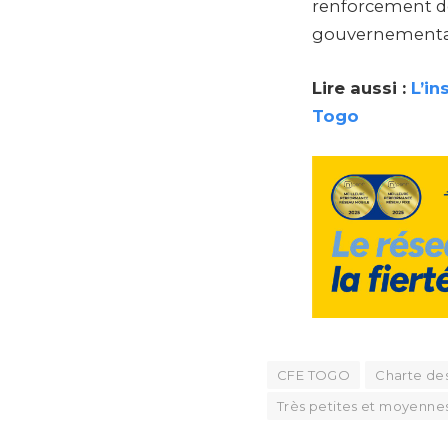
renforcement d
gouvernementa
Lire aussi :
L’in
Togo
CFE TOGO
Charte de
Très petites et moyennes