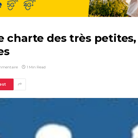
 charte des très petites,
es
mmentaire
1 Min Read
est