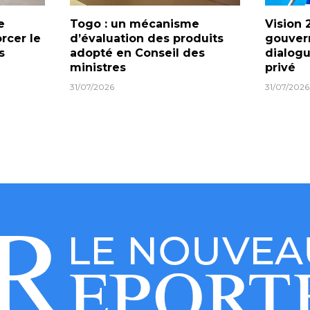
e
Togo : un mécanisme
Vision 
orcer le
d’évaluation des produits
gouver
s
adopté en Conseil des
dialogu
ministres
privé
31/07/2026
31/07/2026