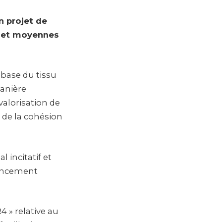
n projet de
es et moyennes
 base du tissu
anière
valorisation de
 de la cohésion
incitatif et
nancement
4 » relative au