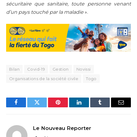
sécuritaire que sanitaire, toute personne venant
d’un pays touché par la maladie
».
Bilan
Covid-19
Gestion
Novissi
Organisations de la société civile
Togo
Facebook
Twitter
Pinterest
LinkedIn
Tumblr
Email
Le Nouveau Reporter