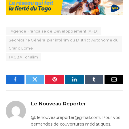
l’Agence Française de Développement (AFD)
Secrétaire Général par intérim du District Autonome du
Grand Lomé
TAGBA Tchalim
Facebook
Twitter
Pinterest
LinkedIn
Tumblr
Email
Le Nouveau Reporter
@: lenouveaureporter@gmail.com. Pour vos
demandes de couvertures médiatiques,