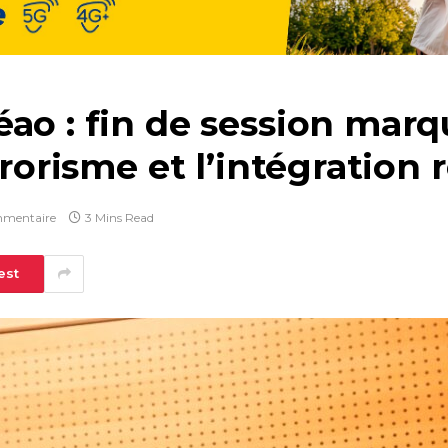
ao : fin de session marq
rrorisme et l’intégration 
mentaire
3 Mins Read
est