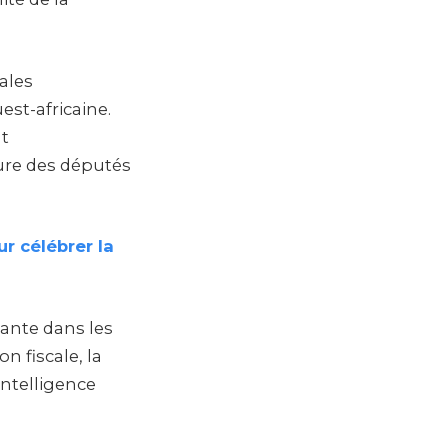
ales
est-africaine.
nt
ture des députés
r célébrer la
ante dans les
 fiscale, la
’intelligence