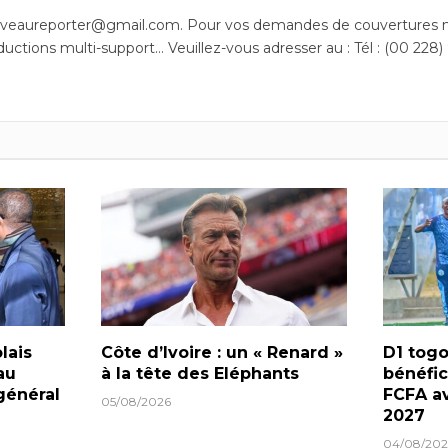
uveaureporter@gmail.com. Pour vos demandes de couvertures m
ductions multi-support… Veuillez-vous adresser au : Tél : (00 228)
lais
Côte d’Ivoire : un « Renard »
D1 togo
au
à la tête des Eléphants
bénéfic
général
FCFA av
05/08/2026
2027
04/08/202