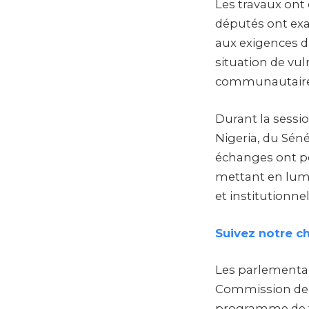
Les travaux ont
députés ont exa
aux exigences 
situation de vul
communautaire
Durant la sessio
Nigeria, du Séné
échanges ont pe
mettant en lumiè
et institutionnel
Suivez notre c
Les parlementai
Commission de l
programme de tr