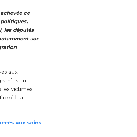
 achevée ce
politiques,
i, les députés
 notamment sur
gration
ves aux
gistrées en
 les victimes
ffirmé leur
’accès aux soins