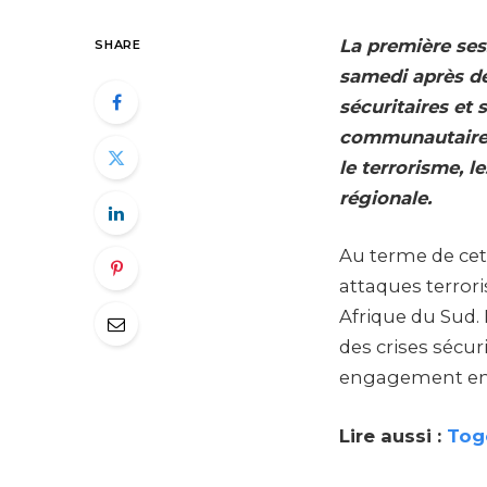
La première ses
SHARE
samedi après de
sécuritaires et 
communautaires
le terrorisme, 
régionale.
Au terme de cett
attaques terror
Afrique du Sud. 
des crises sécur
engagement en fa
Lire aussi :
Togo