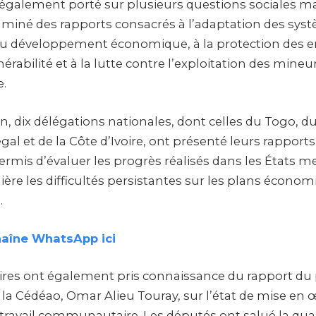
 également porté sur plusieurs questions sociales ma
miné des rapports consacrés à l’adaptation des sys
du développement économique, à la protection des e
nérabilité et à la lutte contre l’exploitation des mine
.
n, dix délégations nationales, dont celles du Togo, 
gal et de la Côte d’Ivoire, ont présenté leurs rapport
rmis d’évaluer les progrès réalisés dans les États 
re les difficultés persistantes sur les plans économi
.
haîne WhatsApp ici
res ont également pris connaissance du rapport du 
a Cédéao, Omar Alieu Touray, sur l’état de mise en
avail communautaire. Les députés ont salué la quali