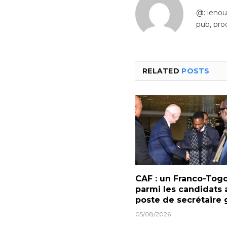
@: leno
pub, pro
RELATED
POSTS
CAF : un Franco-Togo
parmi les candidats 
poste de secrétaire 
05/08/2026