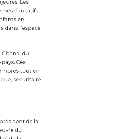
jeures. Les
tèmes éducatifs
nfants en
urs dans l’espace
du Ghana, du
s-pays. Ces
membres tout en
que, sécuritaire
président de la
 œuvre du
té de la