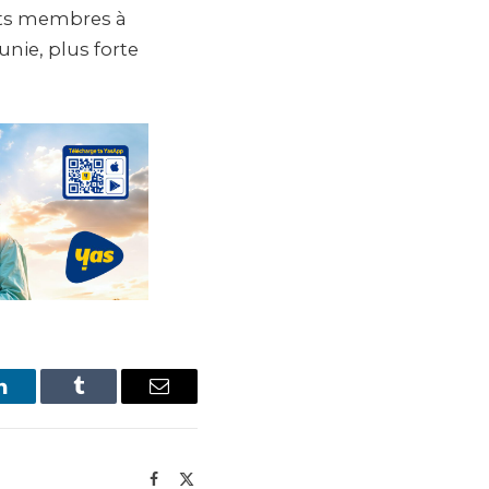
tats membres à
unie, plus forte
LinkedIn
Tumblr
Email
Facebook
X