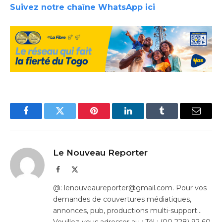
Suivez notre chaîne WhatsApp ici
Facebook
Twitter
Pinterest
LinkedIn
Tumblr
Email
Le Nouveau Reporter
Facebook
X
(Twitter)
@: lenouveaureporter@gmail.com. Pour vos
demandes de couvertures médiatiques,
annonces, pub, productions multi-support…
Veuillez-vous adresser au : Tél : (00 228) 92 60