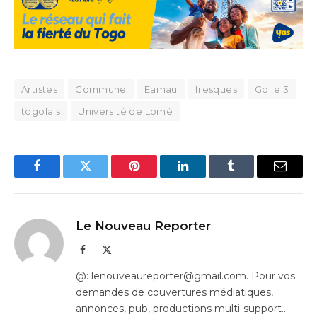
Artistes
Commune
Eamau
fresques
Golfe 3
togolais
Université de Lomé
Facebook
Twitter
Pinterest
LinkedIn
Tumblr
Email
Le Nouveau Reporter
Facebook
X
(Twitter)
@: lenouveaureporter@gmail.com. Pour vos
demandes de couvertures médiatiques,
annonces, pub, productions multi-support…