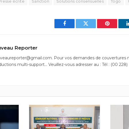
Presse écrite
Sanction
Solutions consensuelles
Togo
Facebook
Twitter
Pinterest
veau Reporter
uveaureporter@gmail.com. Pour vos demandes de couvertures m
ductions multi-support… Veuillez-vous adresser au : Tél : (00 228)