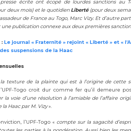
 presse écrite ont écopé de lourdes sanctions au T
our deux mois) et le quotidien
Liberté
(pour deux semai
assadeur de France au Togo, Marc Vizy. Et d’autre part
r une publication connexe aux deux premières sanctio
 :
Le journal « Fraternité » rejoint « Liberté » et « l’
 des suspensions de la Haac
ensuelles
a texture de la plainte qui est à l’origine de cette
l’UPF-Togo croit dur comme fer qu’il demeure po
r la voie d’une résolution à l’amiable de l’affaire origi
e la Haac par M. Vizy
».
onviction, l’UPF-Togo «
compte sur la sagacité d’espr
 toutes les parties à la pondération. Aussi bien les m