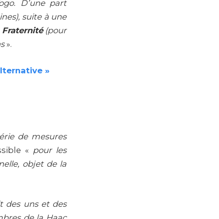
ogo. D’une part
nes), suite à une
Fraternité
(pour
ns
».
Alternative »
 série de mesures
ssible «
pour les
nelle, objet de la
it des uns et des
embres de la Haac