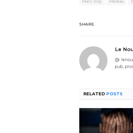
Marc Vizy
Médias
SHARE.
Le Nou
@: leno
pub, pro
RELATED
POSTS