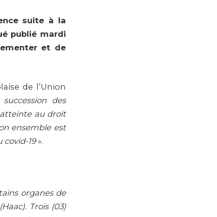
ence suite à la
é publié mardi
lementer et de
laise de l’Union
a succession des
atteinte au droit
son ensemble est
u covid-19
».
tains organes de
Haac). Trois (03)