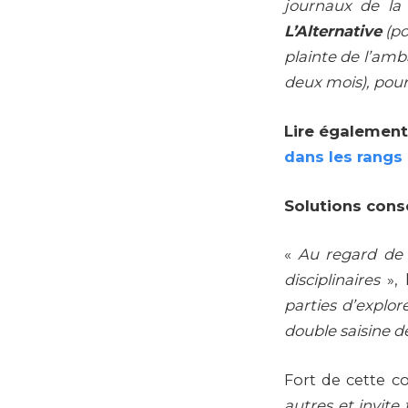
journaux de la
L’Alternative
(p
plainte de l’amb
deux mois), pou
Lire également
dans les rangs
Solutions cons
«
Au regard de l
disciplinaires
», 
parties d’explore
double saisine d
Fort de cette c
autres et invite