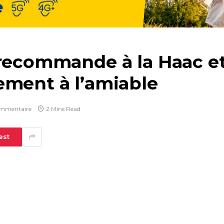
 recommande à la Haac e
ement à l’amiable
mmentaire
2 Mins Read
est