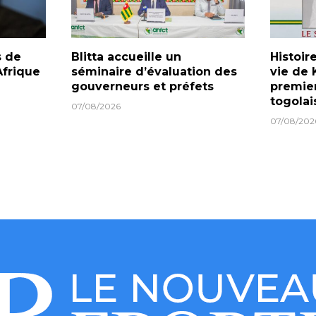
s de
Blitta accueille un
Histoire
frique
séminaire d’évaluation des
vie de 
gouverneurs et préfets
premier
togolai
07/08/2026
07/08/202