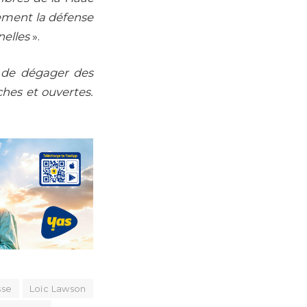
ement la défense
nelles
».
e de dégager des
ches et ouvertes.
sse
Loïc Lawson