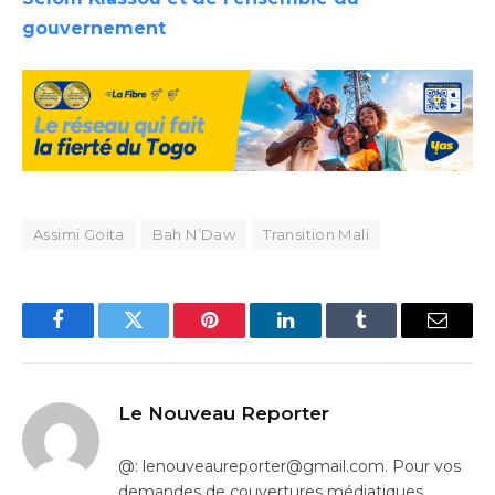
gouvernement
Assimi Goita
Bah N’Daw
Transition Mali
Facebook
Twitter
Pinterest
LinkedIn
Tumblr
Email
Le Nouveau Reporter
@: lenouveaureporter@gmail.com. Pour vos
demandes de couvertures médiatiques,