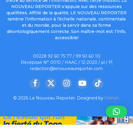
d’être au service de l’information. Avec cette mission, LE
NOUVEAU REPORTER s’appuie sur des ressources
qualifiées. Affilié de la qualité, LE NOUVEAU REPORTER
ramène l’information à l’échelle nationale, continentale
et du monde, pour la servir dans sa forme
déontologiquement correcte. Son maître-mot est: l’info,
accessible!
00228 92 60 75 77 / 99 50 60 10
Récépissé N° 0010 / HAAC / 12-2020 / pl / P
redaction@lenouveaureporter.com
Facebook
X
Instagram
YouTube
TikTok
(Twitter)
© 2026 Le Nouveau Reporter. Designed by
Oelnet
.