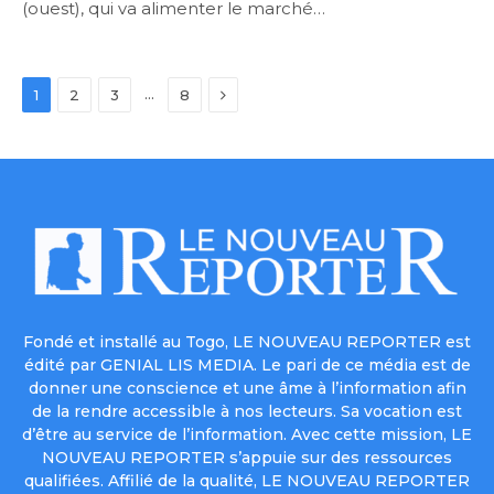
(ouest), qui va alimenter le marché…
Next
…
1
2
3
8
Fondé et installé au Togo, LE NOUVEAU REPORTER est
édité par GENIAL LIS MEDIA. Le pari de ce média est de
donner une conscience et une âme à l’information afin
de la rendre accessible à nos lecteurs. Sa vocation est
d’être au service de l’information. Avec cette mission, LE
NOUVEAU REPORTER s’appuie sur des ressources
qualifiées. Affilié de la qualité, LE NOUVEAU REPORTER