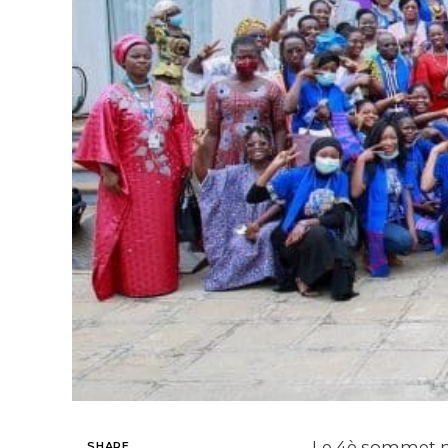
Le 4è sommet mo
SHARE