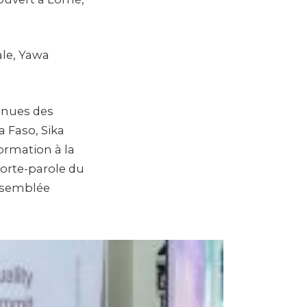
ale, Yawa
enues des
 Faso, Sika
ormation à la
Porte-parole du
ssemblée