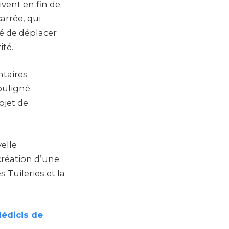
ivent en fin de
arrée, qui
té de déplacer
ité.
ntaires
ouligné
ojet de
elle
création d’une
 Tuileries et la
Médicis de