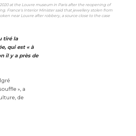
2020 at the Louvre museum in Paris after the reopening of
. France's Interior Minister said that jewellery stolen from
en near Louvre after robbery, a source close to the case
tiré la
, qui est « à
 il y a près de
lgré
uffle », a
ulture, de