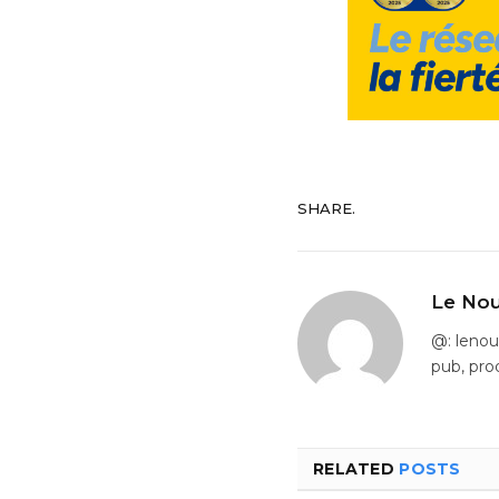
SHARE.
Le Nou
@: leno
pub, pro
RELATED
POSTS