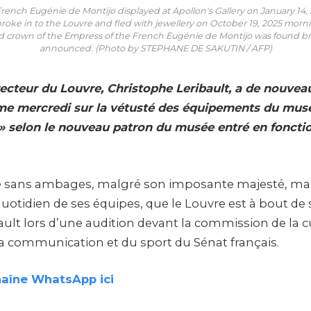
ench Eugénie de Montijo displayed at Apollon's Gallery on January 14, 
oke in to the Louvre and fled with jewellery on October 19, 2025 morning
crown of the Empress of the French Eugénie de Montijo was found brok
announced. (Photo by STEPHANE DE SAKUTIN / AFP)
ecteur du Louvre, Christophe Leribault, a de nouveau 
me mercredi sur la vétusté des équipements du musée
 » selon le nouveau patron du musée entré en fonction
ire sans ambages, malgré son imposante majesté, ma
tidien de ses équipes, que le Louvre est à bout de so
ault lors d’une audition devant la commission de la c
 la communication et du sport du Sénat français.
haîne WhatsApp ici