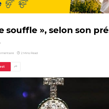
e souffle », selon son pr
t
mmentaire
2 Mins Read
est