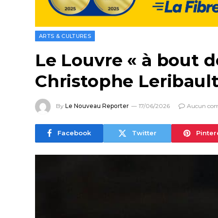
ARTS & CULTURES
Le Louvre « à bout d
Christophe Leribaul
By
Le Nouveau Reporter
17/06/2026
Aucun co
Facebook
Twitter
Pinter