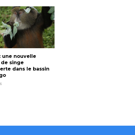
: une nouvelle
 de singe
rte dans le bassin
go
6