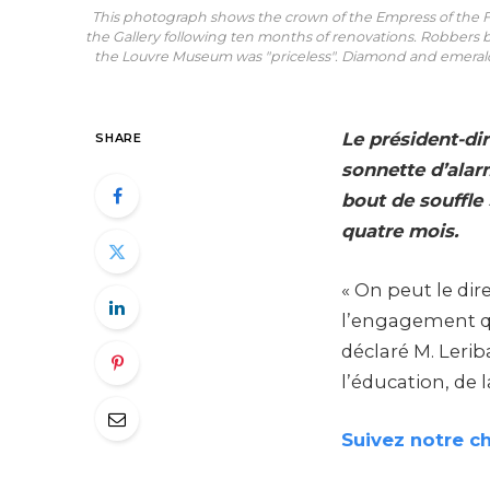
This photograph shows the crown of the Empress of the Fr
the Gallery following ten months of renovations. Robbers br
the Louvre Museum was "priceless". Diamond and emerald 
Le président-dir
SHARE
sonnette d’alar
bout de souffle
quatre mois.
« On peut le d
l’engagement quo
déclaré M. Lerib
l’éducation, de
Suivez notre c