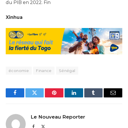
du PIB en 2022. Fin
Xinhua
économie
Finance
Sénégal
Facebook
Twitter
Pinterest
LinkedIn
Tumblr
Email
Le Nouveau Reporter
Facebook
X