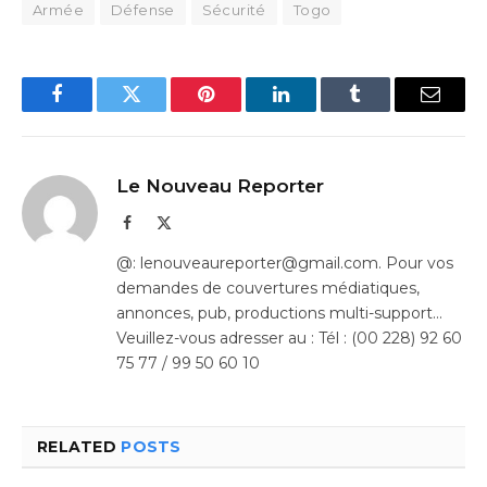
Armée
Défense
Sécurité
Togo
Facebook
Twitter
Pinterest
LinkedIn
Tumblr
Email
Le Nouveau Reporter
Facebook
X
(Twitter)
@: lenouveaureporter@gmail.com. Pour vos
demandes de couvertures médiatiques,
annonces, pub, productions multi-support…
Veuillez-vous adresser au : Tél : (00 228) 92 60
75 77 / 99 50 60 10
RELATED
POSTS