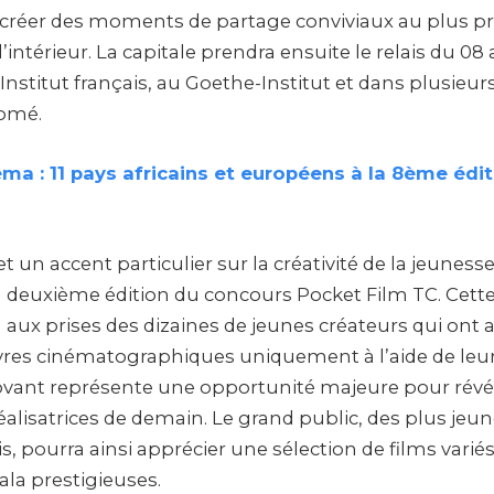
de créer des moments de partage conviviaux au plus p
’intérieur. La capitale prendra ensuite le relais du 08 
l’Institut français, au Goethe-Institut et dans plusieur
Lomé.
ma : 11 pays africains et européens à la 8ème édi
t un accent particulier sur la créativité de la jeunesse
 deuxième édition du concours Pocket Film TC. Cett
 aux prises des dizaines de jeunes créateurs qui ont 
vres cinématographiques uniquement à l’aide de le
vant représente une opportunité majeure pour révél
réalisatrices de demain. Le grand public, des plus jeu
is, pourra ainsi apprécier une sélection de films variés
ala prestigieuses.