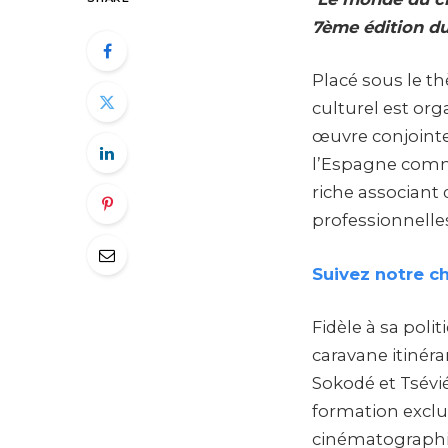
7ème édition du
Placé sous le t
culturel est or
œuvre conjointem
l’Espagne comm
riche associant 
professionnelle
Suivez notre c
Fidèle à sa poli
caravane itinéra
Sokodé et Tsévié
formation exclu
cinématographiq