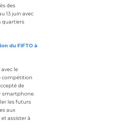
rès des
au 13 juin avec
s quartiers
tion du FIFTO à
 avec le
e compétition
accepté de
ur smartphone.
er les futurs
nes aux
 et assister à