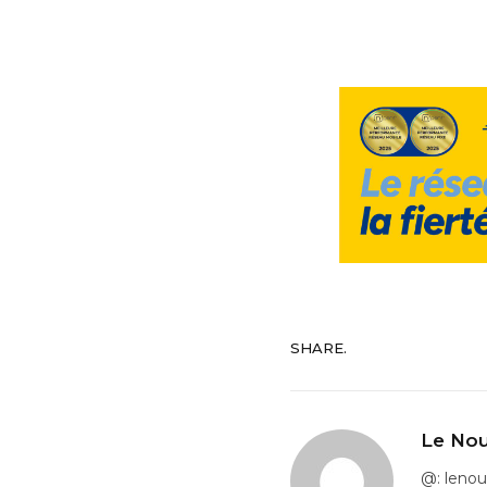
SHARE.
Le Nou
@: leno