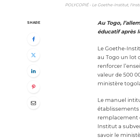
POLYCOPIÉ - Le Goethe-Institut, l'ins
Au Togo, l’alle
SHARE
éducatif après le
Le Goethe-Instit
au Togo un lot
renforcer l’ens
valeur de 500 00
ministère togol
Le manuel intitu
établissements 
remplacement du
Institut a subve
savoir le minis