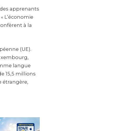
t des apprenants
. « L’économie
onfèrent à la
opéenne (UE).
 Luxembourg,
 comme langue
 15,5 millions
 étrangère,