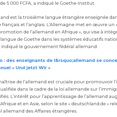
de 5 000 FCFA, a indiqué le Goethe-Institut.
mand est la troisième langue étrangère enseignée da
le français et l’anglais. L’Allemagne met en œuvre u
promotion de l’allemand en Afrique », qui vise à intég
langue de Goethe dans les systèmes éducatifs nati
t indiqué le gouvernement fédéral allemand.
o : des enseignants de l&rsquo;allemand se conce
uel « Und jetzt Wir »
maîtrise de l’allemand est cruciale pour promouvoir 
alifiée dans le cadre de la loi allemande sur l’immig
lifiés. L’intérêt pour l’apprentissage de l’allemand 
ique et en Asie, selon le site « deutschland.de » re
l allemand des Affaires étrangères.