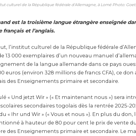
titut culturel de la République fédérale d'Allemagne, à Lomé Photo: Go
mand est la troisième langue étrangère enseignée da
 français et l’anglais.
ut, l’institut culturel de la République fédérale d’All
 de 13 000 exemplaires d’un nouveau manuel d’alle
eignement de la langue allemande dans ce pays ouest
0 euros (environ 328 millions de francs CFA), ce don 
ais des Enseignements primaire et secondaire.
lé « Und jetzt Wir » (« Et maintenant nous ») sera int
scolaires secondaires togolais dès la rentrée 2025-20
 « Ihr und Wir » (« Vous et nous »). En plus du don, 
ntionné à hauteur de 80 pour cent le prix de vente du
tère des Enseignements primaire et secondaire. Le m