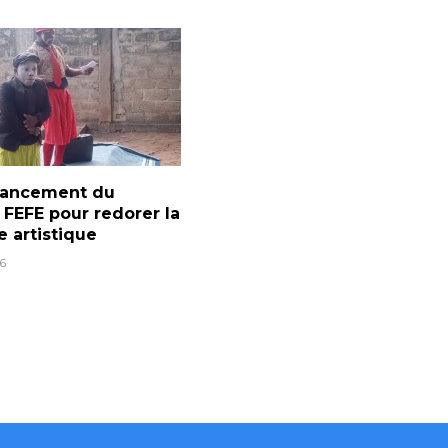
 lancement du
l FEFE pour redorer la
e artistique
6