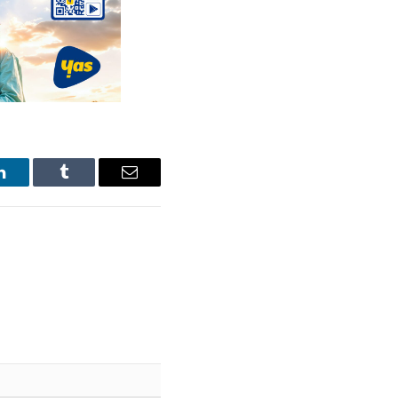
LinkedIn
Tumblr
Email