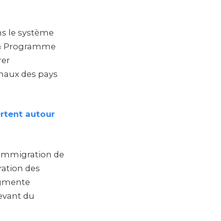
ns le système
n « Programme
rer
onaux des pays
rtent autour
l’immigration de
ration des
augmente
levant du