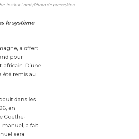
ethe-Institut Lomé/Photo de presse/dpa
ns le système
emagne, a offert
mand pour
-africain. D’une
a été remis au
roduit dans les
26, en
le Goethe-
 manuel, a fait
anuel sera