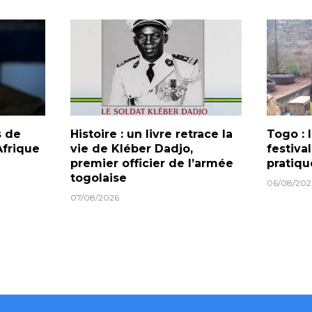
s de
Histoire : un livre retrace la
Togo :
frique
vie de Kléber Dadjo,
festiva
premier officier de l’armée
pratiqu
togolaise
06/08/202
07/08/2026