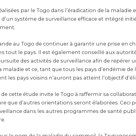
alisées par le Togo dans l’éradication de la maladie es
 d’un système de surveillance efficace et intégré init
ement.
e au Togo de continuer à garantir une prise en ch
s tout le pays. Il est également conseillé aux autorité
oursuite des activités de surveillance afin de repérer 
 maladie et ce, tant que tous les pays d’endémie de l
t les pays voisins n’auront pas atteint l’objectif d’él
de cette étude invite le Togo à raffermir sa collabora
ure que d’autres orientations seront élaborées. Ceci 
urveillance dans les autres programmes de santé publ
e.
ous le nom de la maladie du sommeil, la Trypanos