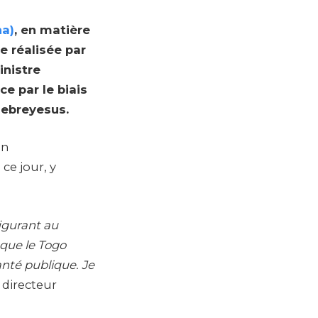
ha)
, en matière
e réalisée par
inistre
e par le biais
hebreyesus.
on
e jour, y
figurant au
 que le Togo
anté publique. Je
e directeur