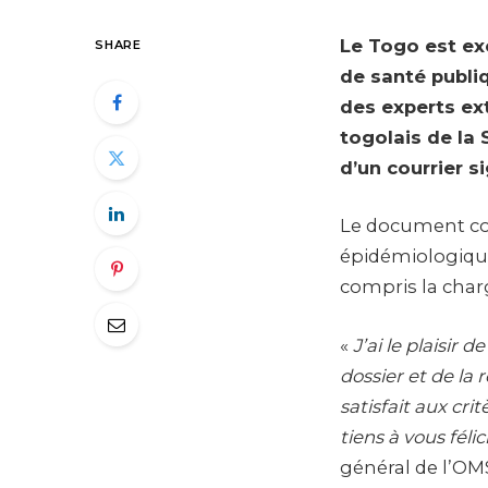
Le Togo est e
SHARE
de santé publiq
des experts ext
togolais de la 
d’un courrier s
Le document con
épidémiologique
compris la char
«
J’ai le plaisir
dossier et de la
satisfait aux cr
tiens à vous féli
général de l’OM