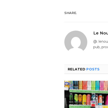
SHARE.
Le Nou
@: leno
pub, pro
RELATED
POSTS