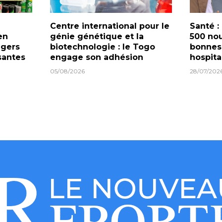
Centre international pour le
Santé :
en
génie génétique et la
500 nou
ngers
biotechnologie : le Togo
bonnes
santes
engage son adhésion
hospita
05/08/2026
28/07/202