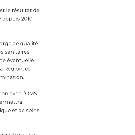
t le résultat de
ié depuis 2010
arge de qualité
s sanitaires
une éventuelle
a Région, et
imination.
tion avec l’OMS
permettra
ique et de soins
omiase humaine