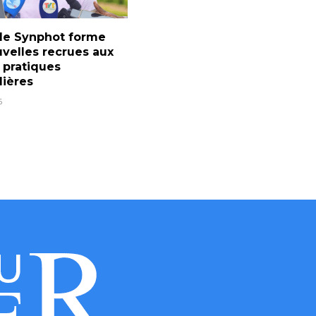
 le Synphot forme
velles recrues aux
 pratiques
lières
6