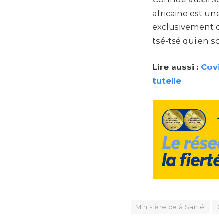
africaine est un
exclusivement d
tsé-tsé qui en s
Lire aussi :
Covi
tutelle
Ministère delà Santé