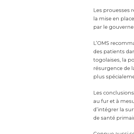
Les prouesses ré
la mise en place
par le gouvern
L’OMS recommand
des patients dan
togolaises, la p
résurgence de la
plus spécialemen
Les conclusions 
au fur et à mes
d’intégrer la s
de santé primair
Connue aussi s