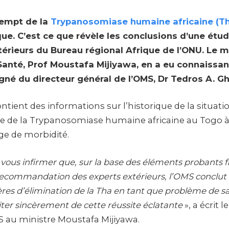
xempt de la
Trypanosomiase humaine africaine (T
ue. C’est ce que révèle les conclusions d’une étud
érieurs du Bureau régional Afrique de l’ONU. Le m
Santé, Prof Moustafa Mijiyawa, en a eu connaissanc
igné du directeur général de l’OMS, Dr Tedros A. G
tient des informations sur l’historique de la situati
 de la Trypanosomiase humaine africaine au Togo à c
ge de morbidité.
 de vous infirmer que, sur la base des éléments probants 
 recommandation des experts extérieurs, l’OMS conclut
itères d’élimination de la Tha en tant que problème de s
citer sincèrement de cette réussite éclatante
», a écrit l
S au ministre Moustafa Mijiyawa.