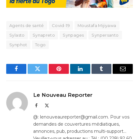
Agents de santé
Covid-19
Moustafa Mijiyawa
Sylasto
Synapreto
S​ynpages
Synpersanto
Synphot
Togo
Facebook
Twitter
Pinterest
LinkedIn
Tumblr
Email
Le Nouveau Reporter
Facebook
X
(Twitter)
@: lenouveaureporter@gmail.com. Pour vos
demandes de couvertures médiatiques,
annonces, pub, productions multi-support…
Veuillez-vous adresser au : Tél : (00 228) 92 60