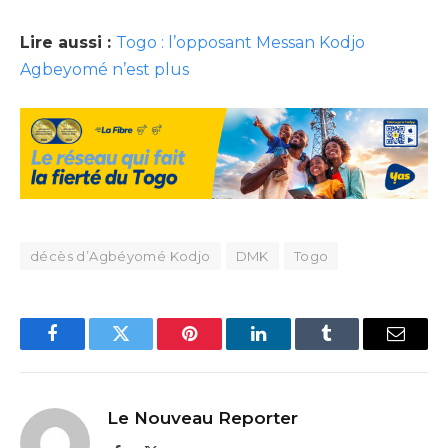
Lire aussi :
Togo : l’opposant Messan Kodjo
Agbeyomé n’est plus
décès d’Agbéyomé Kodjo
DMK
Togo
Facebook
Twitter
Pinterest
LinkedIn
Tumblr
Email
Le Nouveau Reporter