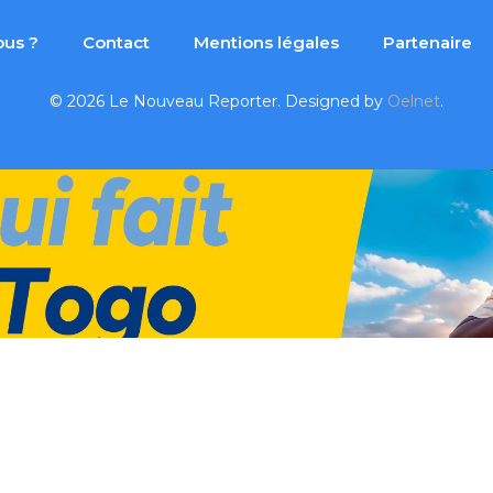
(Twitter)
us ?
Contact
Mentions légales
Partenaire
© 2026 Le Nouveau Reporter. Designed by
Oelnet
.