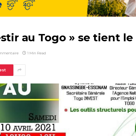
tir au Togo » se tient le
mmentaire
1 Min Read
est