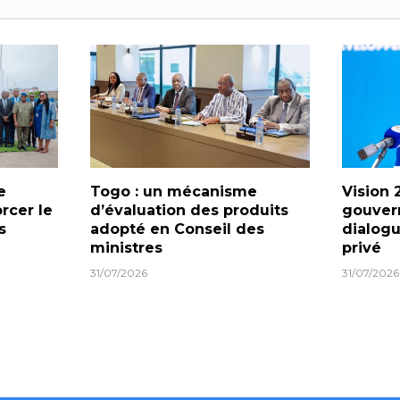
e
Togo : un mécanisme
Vision 
orcer le
d’évaluation des produits
gouver
s
adopté en Conseil des
dialogu
ministres
privé
31/07/2026
31/07/2026