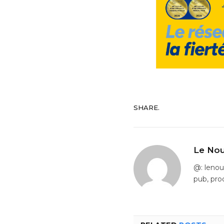
SHARE.
Le Nou
@: leno
pub, pro