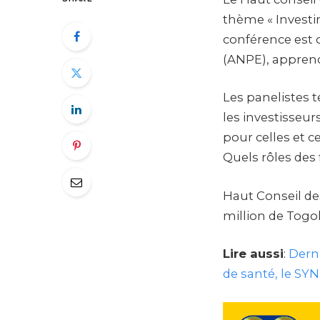
thème « Investir
conférence est 
(ANPE), appren
Les panelistes 
les investisseu
pour celles et c
Quels rôles des 
Haut Conseil des
million de Togola
Lire aussi
:
Derni
de santé, le SY