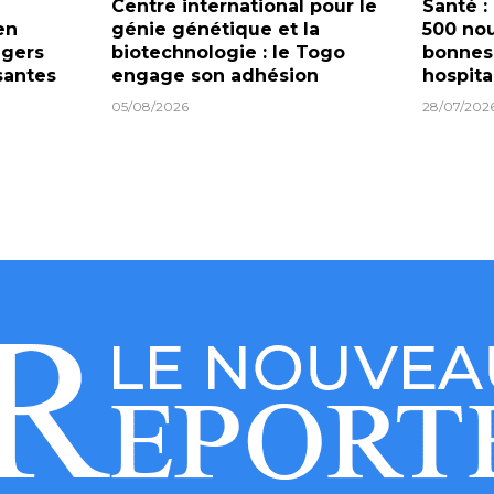
Centre international pour le
Santé :
en
génie génétique et la
500 nou
ngers
biotechnologie : le Togo
bonnes
santes
engage son adhésion
hospita
05/08/2026
28/07/202