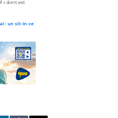
if » dont est
 : un sit-in ce