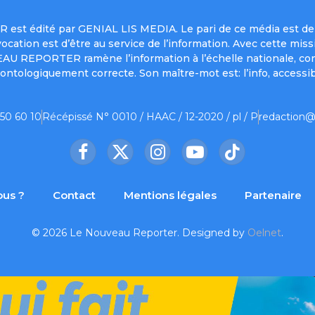
est édité par GENIAL LIS MEDIA. Le pari de ce média est de 
a vocation est d’être au service de l’information. Avec cett
UVEAU REPORTER ramène l’information à l’échelle nationale, co
ontologiquement correcte. Son maître-mot est: l’info, accessib
 50 60 10
Récépissé N° 0010 / HAAC / 12-2020 / pl / P
redaction@
Facebook
X
Instagram
YouTube
TikTok
(Twitter)
us ?
Contact
Mentions légales
Partenaire
© 2026 Le Nouveau Reporter. Designed by
Oelnet
.