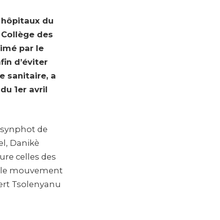
s hôpitaux du
 Collège des
imé par le
fin d’éviter
 sanitaire, a
u 1er avril
é synphot de
l, Danikè
re celles des
e, le mouvement
bert Tsolenyanu