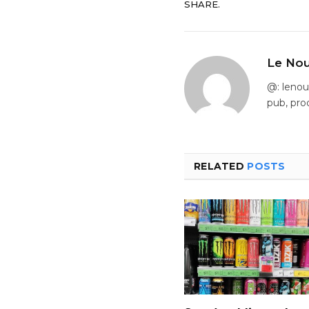
SHARE.
Le Nou
@: leno
pub, pro
RELATED
POSTS