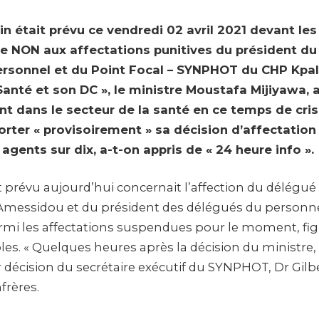
-in était prévu ce vendredi 02 avril 2021 devant le
re NON aux affectations punitives du président du
rsonnel et du Point Focal – SYNPHOT du CHP Kpal
Santé et son DC », le ministre Moustafa Mijiyawa, a
 dans le secteur de la santé en ce temps de crise
rter « provisoirement » sa décision d’affectation d
agents sur dix, a-t-on appris de « 24 heure info ».
ait prévu aujourd’hui concernait l’affection du délégu
Amessidou et du président des délégués du personne
i les affectations suspendues pour le moment, figu
es. « Quelques heures après la décision du ministr
r décision du secrétaire exécutif du SYNPHOT, Dr Gil
nfrères.