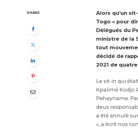
Alors qu’un sit
SHARE
Togo « pour di
Délégués du Pe
ministre de la 
tout mouvement
décidé de rappo
2021 de quatre 
Le sit-in qui ét
Kpalimé Kodjo 
Peheyname. Parm
deux responsabl
a été annulé su
», a écrit nos co