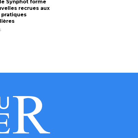
 le Synphot forme
velles recrues aux
 pratiques
lières
6