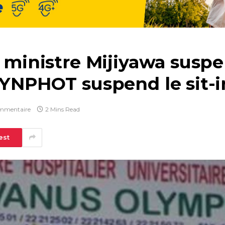
e ministre Mijiyawa suspe
SYNPHOT suspend le sit-i
mmentaire
2 Mins Read
est