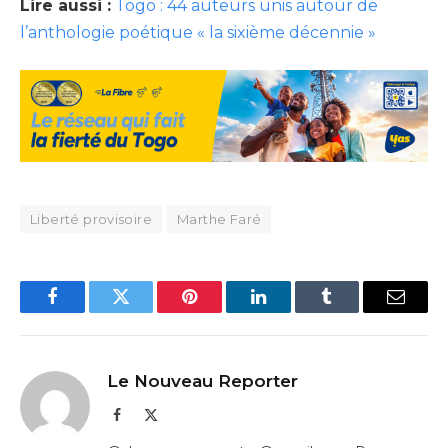
Lire aussi :
Togo : 44 auteurs unis autour de
l’anthologie poétique « la sixième décennie »
Liberté provisoire
Marthe Faré
Facebook
Twitter
Pinterest
LinkedIn
Tumblr
Email
Le Nouveau Reporter
Facebook
X
(Twitter)